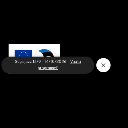
Sügisjazzi kogu
programm avalik!
Sügisjazz 13/9—14/10/2026
Vaata
programmi!