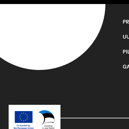
P
U
PI
GA