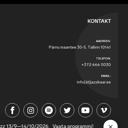
KONTAKT
AADRESS:
Pärnu maantee 30-5, Tallinn 10141
TELEFON:
+372 666 0030
EMAIL:
info(ät)jazzkaar.ee
azz 13/9—14/10/2026
Vaata programmi!