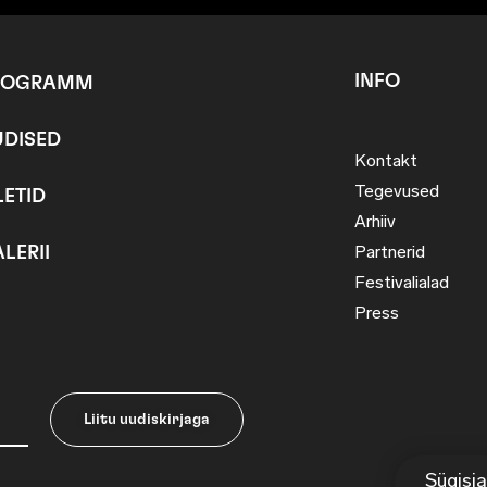
INFO
ROGRAMM
UDISED
Kontakt
Tegevused
LETID
Arhiiv
LERII
Partnerid
Festivalialad
Press
Liitu uudiskirjaga
Sügisj