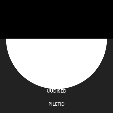
Maarja Nuut, Areni Agbabian ja Ricardo Villalobos.
Kontsert toimub koostöös Eesti Kontserdiga.
PROGRAMM
UUDISED
PILETID