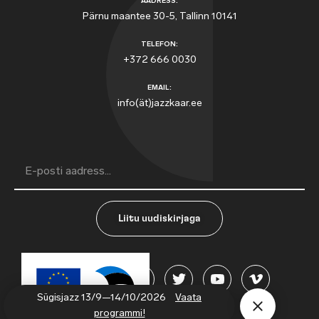
AADRESS:
Pärnu maantee 30-5, Tallinn 10141
TELEFON:
+372 666 0030
EMAIL:
info(ät)jazzkaar.ee
Liitu uudiskirjaga
Sügisjazz 13/9—14/10/2026
Vaata
programmi!