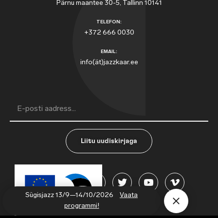
Pärnu maantee 30-5, Tallinn 10141
TELEFON:
+372 666 0030
EMAIL:
info(ät)jazzkaar.ee
Liitu uudiskirjaga
Sügisjazz 13/9—14/10/2026
Vaata
programmi!