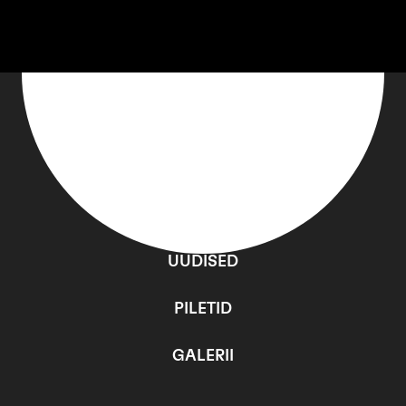
PROGRAMM
UUDISED
PILETID
GALERII